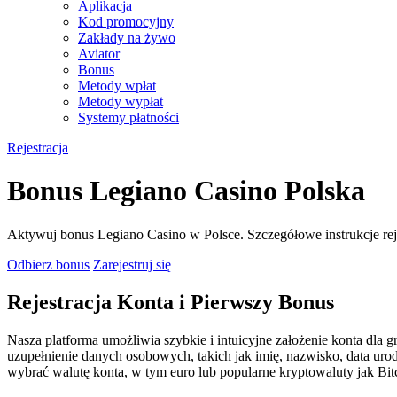
Aplikacja
Kod promocyjny
Zakłady na żywo
Aviator
Bonus
Metody wpłat
Metody wypłat
Systemy płatności
Rejestracja
Bonus Legiano Casino Polska
Aktywuj bonus Legiano Casino w Polsce. Szczegółowe instrukcje rej
Odbierz bonus
Zarejestruj się
Rejestracja Konta i Pierwszy Bonus
Nasza platforma umożliwia szybkie i intuicyjne założenie konta dla g
uzupełnienie danych osobowych, takich jak imię, nazwisko, data u
wybrać walutę konta, w tym euro lub popularne kryptowaluty jak Bitc