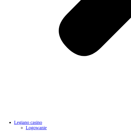
Legiano casino
Logowanie