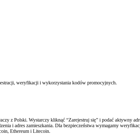
estracji, weryfikacji i wykorzystania kodów promocyjnych.
raczy z Polski. Wystarczy kliknąć “Zarejestruj się” i podać aktywny a
rodzenia i adres zamieszkania. Dla bezpieczeństwa wymagamy weryfi
oin, Ethereum i Litecoin.