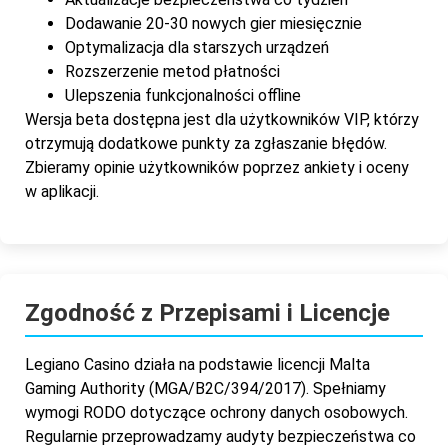
Dodawanie 20-30 nowych gier miesięcznie
Optymalizacja dla starszych urządzeń
Rozszerzenie metod płatności
Ulepszenia funkcjonalności offline
Wersja beta dostępna jest dla użytkowników VIP, którzy
otrzymują dodatkowe punkty za zgłaszanie błędów.
Zbieramy opinie użytkowników poprzez ankiety i oceny
w aplikacji.
Zgodność z Przepisami i Licencje
Legiano Casino działa na podstawie licencji Malta
Gaming Authority (MGA/B2C/394/2017). Spełniamy
wymogi RODO dotyczące ochrony danych osobowych.
Regularnie przeprowadzamy audyty bezpieczeństwa co