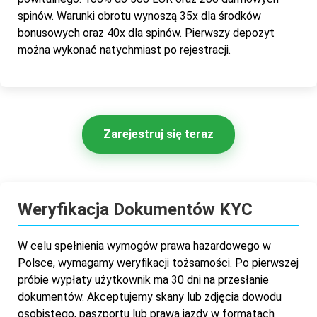
spinów. Warunki obrotu wynoszą 35x dla środków
bonusowych oraz 40x dla spinów. Pierwszy depozyt
można wykonać natychmiast po rejestracji.
Zarejestruj się teraz
Weryfikacja Dokumentów KYC
W celu spełnienia wymogów prawa hazardowego w
Polsce, wymagamy weryfikacji tożsamości. Po pierwszej
próbie wypłaty użytkownik ma 30 dni na przesłanie
dokumentów. Akceptujemy skany lub zdjęcia dowodu
osobistego, paszportu lub prawa jazdy w formatach