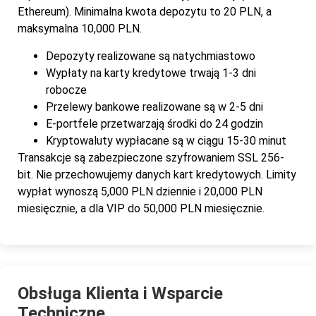
Ethereum). Minimalna kwota depozytu to 20 PLN, a
maksymalna 10,000 PLN.
Depozyty realizowane są natychmiastowo
Wypłaty na karty kredytowe trwają 1-3 dni
robocze
Przelewy bankowe realizowane są w 2-5 dni
E-portfele przetwarzają środki do 24 godzin
Kryptowaluty wypłacane są w ciągu 15-30 minut
Transakcje są zabezpieczone szyfrowaniem SSL 256-
bit. Nie przechowujemy danych kart kredytowych. Limity
wypłat wynoszą 5,000 PLN dziennie i 20,000 PLN
miesięcznie, a dla VIP do 50,000 PLN miesięcznie.
Obsługa Klienta i Wsparcie
Techniczne