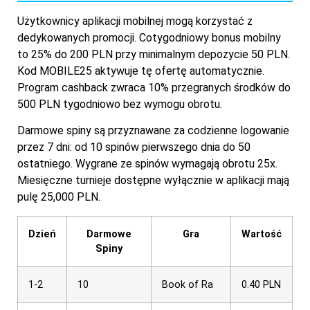
Użytkownicy aplikacji mobilnej mogą korzystać z
dedykowanych promocji. Cotygodniowy bonus mobilny
to 25% do 200 PLN przy minimalnym depozycie 50 PLN.
Kod MOBILE25 aktywuje tę ofertę automatycznie.
Program cashback zwraca 10% przegranych środków do
500 PLN tygodniowo bez wymogu obrotu.
Darmowe spiny są przyznawane za codzienne logowanie
przez 7 dni: od 10 spinów pierwszego dnia do 50
ostatniego. Wygrane ze spinów wymagają obrotu 25x.
Miesięczne turnieje dostępne wyłącznie w aplikacji mają
pulę 25,000 PLN.
Dzień
Darmowe
Gra
Wartość
Spiny
1-2
10
Book of Ra
0.40 PLN