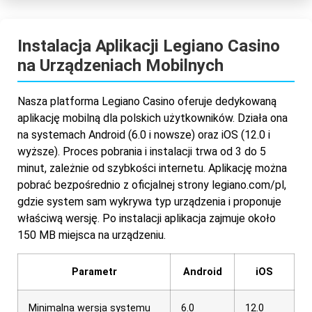
Instalacja Aplikacji Legiano Casino
na Urządzeniach Mobilnych
Nasza platforma Legiano Casino oferuje dedykowaną
aplikację mobilną dla polskich użytkowników. Działa ona
na systemach Android (6.0 i nowsze) oraz iOS (12.0 i
wyższe). Proces pobrania i instalacji trwa od 3 do 5
minut, zależnie od szybkości internetu. Aplikację można
pobrać bezpośrednio z oficjalnej strony legiano.com/pl,
gdzie system sam wykrywa typ urządzenia i proponuje
właściwą wersję. Po instalacji aplikacja zajmuje około
150 MB miejsca na urządzeniu.
Parametr
Android
iOS
Minimalna wersja systemu
6.0
12.0